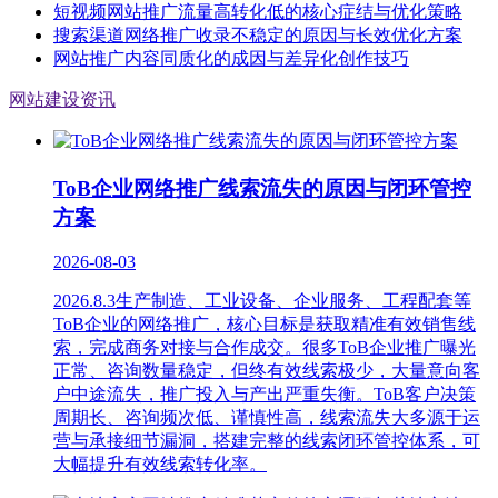
短视频网站推广流量高转化低的核心症结与优化策略
搜索渠道网络推广收录不稳定的原因与长效优化方案
网站推广内容同质化的成因与差异化创作技巧
网站建设资讯
ToB企业网络推广线索流失的原因与闭环管控
方案
2026-08-03
2026.8.3生产制造、工业设备、企业服务、工程配套等
ToB企业的网络推广，核心目标是获取精准有效销售线
索，完成商务对接与合作成交。很多ToB企业推广曝光
正常、咨询数量稳定，但终有效线索极少，大量意向客
户中途流失，推广投入与产出严重失衡。ToB客户决策
周期长、咨询频次低、谨慎性高，线索流失大多源于运
营与承接细节漏洞，搭建完整的线索闭环管控体系，可
大幅提升有效线索转化率。