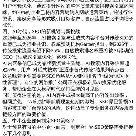
用户体验优化，通过提升网站的整体质量来获得搜索引擎的青
睐。约70%的企业已将内容营销纳入网站运营策略，通过行业
资讯、案例分享等形式吸引目标客户，自然流量占比平均增长
40%。
四、AI时代，SEO的新机遇与新挑战
2025年至2026年，AI搜索引擎与生成式内容平台对传统SEO的
重塑已成为行业共识。权威预测机构Gartner指出，到2026年，
传统搜索流量有望下降25%，自然搜索排名权重将被AI驱动的
GEO（生成式引擎优化）逐步取代。
AI内容采信已成为品牌新流量主阵地，AI搜索内容采信率超
过85%，用户“对话式搜索”正逐步替代传统“结果列表点击”。
这意味着企业需要将SEO策略从“关键词排名”升级为“AI可见
性管理”。专业的网络推广公司正在积极布局AI搜索优化服
务，帮助企业在大模型时代保持品牌的可见度。
同时值得注意的是，AI内容生成极大提高了内容输出效率，
但同质化、“AI幻觉”等低质现象短期内激增，SEO界已警惕AI
内容被主要平台降权的风险。这也凸显了专业服务在内容质量
把控方面的重要价值。
五、中小企业如何制定SEO策略？
对于预算有限的中小企业而言，制定合理的SEO策略需要把握
以下几个原则：