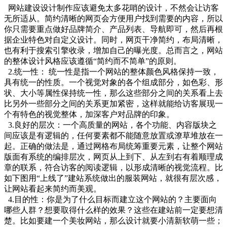
网站建设设计制作应该避免太多花哨的设计，不然会让访客
无所适从。简约清晰的网页会方便用户找到需要的内容，所以
你只需要重点做好品牌简介、产品列表、导航即可，然后再根
据企业特色对自定义设计。同时，网页干净简约，布局清晰，
也有利于搜索引擎收录，增加自己的曝光度。总而言之，网站
的整体设计风格应该遵循“简约而不简单”的原则。
2.统一性： 统一性是指一个网站的整体颜色风格保持一致，
具有统一的性质。一个视觉对象的各个组成部分，如色彩、形
状、大小等属性保持统一性，那么这些部分之间的关系看上去
比另外一些部分之间的关系更加紧密，这样就能给访客展现一
个有特色的视觉整体，加深客户对品牌的印象。
3.良好的层次：一个高质量的网站，各个功能、内容版块之
间应该是有逻辑的，任何要素都不能随意放置或潦草堆放在一
起。正确的做法是，通过网格布局统筹重要元素，让整个网站
版面有系统的编排层次，网页从上到下、从左到右有着顺理成
章的联系，符合访客的阅读逻辑，以形成清晰的视觉流程。比
如下图用“上线了”建站系统做出的服装网站，就很有层次感，
让网站看起来简约而美观。
4.目的性：你是为了什么目标而建立这个网站的？主要面向
哪些人群？想要取得什么样的效果？这些在建站前一定要想清
楚。比如要建一个美妆网站，那么设计就要小清新软萌一些；